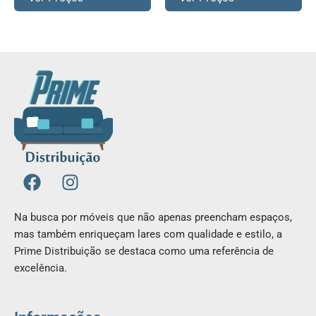
F
I
a
n
c
s
Na busca por móveis que não apenas preencham espaços,
e
t
mas também enriqueçam lares com qualidade e estilo, a
b
a
Prime Distribuição se destaca como uma referência de
o
g
excelência.
o
r
k
a
m