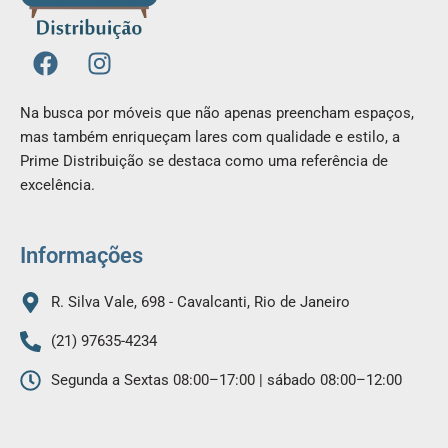
F
I
a
n
c
s
Na busca por móveis que não apenas preencham espaços,
e
t
mas também enriqueçam lares com qualidade e estilo, a
b
a
Prime Distribuição se destaca como uma referência de
o
g
excelência.
o
r
k
a
m
Informações
R. Silva Vale, 698 - Cavalcanti, Rio de Janeiro
(21) 97635-4234
Segunda a Sextas 08:00–17:00 | sábado 08:00–12:00