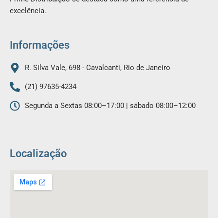
o
g
excelência.
o
r
k
a
m
Informações
R. Silva Vale, 698 - Cavalcanti, Rio de Janeiro
(21) 97635-4234
Segunda a Sextas 08:00–17:00 | sábado 08:00–12:00
Localização