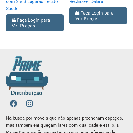
com 2 e 3 Lugares Tecido
Reclinável Delare
Suede
Faça Login para
Ver Preços
Faça Login para
Ver Preços
F
I
a
n
c
s
Na busca por móveis que não apenas preencham espaços,
e
t
mas também enriqueçam lares com qualidade e estilo, a
b
a
Prime Distribuição se destaca como uma referência de