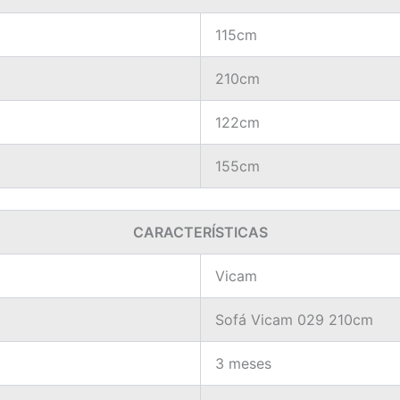
115cm
210cm
122cm
155cm
CARACTERÍSTICAS
Vicam
Sofá Vicam 029 210cm
3 meses