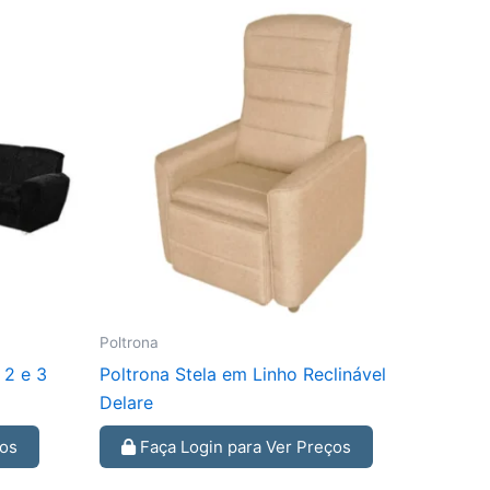
Poltrona
 2 e 3
Poltrona Stela em Linho Reclinável
Delare
ços
Faça Login para Ver Preços