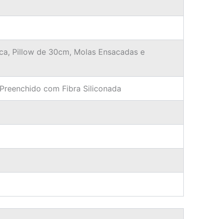
tica, Pillow de 30cm, Molas Ensacadas e
 Preenchido com Fibra Siliconada