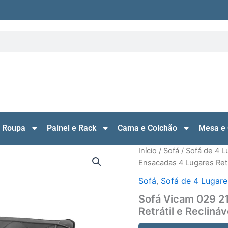
 Roupa
Painel e Rack
Cama e Colchão
Mesa e 
Início
/
Sofá
/
Sofá de 4 L
Ensacadas 4 Lugares Retrá
Sofá
,
Sofá de 4 Lugare
Sofá Vicam 029 2
Retrátil e Recliná