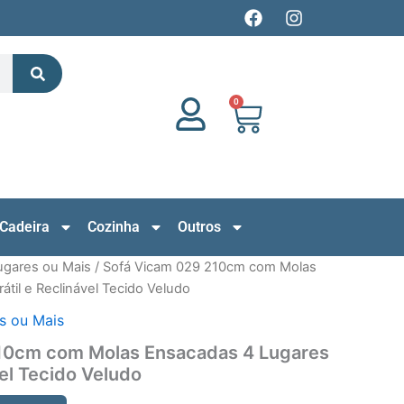
F
I
a
n
c
s
Search
e
t
b
a
o
g
0
Cart
o
r
k
a
m
Cadeira
Cozinha
Outros
ugares ou Mais
/ Sofá Vicam 029 210cm com Molas
til e Reclinável Tecido Veludo
s ou Mais
10cm com Molas Ensacadas 4 Lugares
vel Tecido Veludo