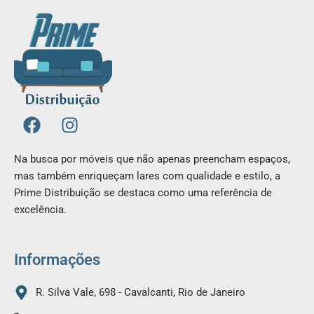
F
I
a
n
c
s
Na busca por móveis que não apenas preencham espaços,
e
t
mas também enriqueçam lares com qualidade e estilo, a
b
a
Prime Distribuição se destaca como uma referência de
o
g
excelência.
o
r
k
a
m
Informações
R. Silva Vale, 698 - Cavalcanti, Rio de Janeiro