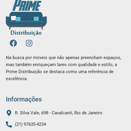
F
I
a
n
c
s
Na busca por móveis que não apenas preencham espaços,
e
t
mas também enriqueçam lares com qualidade e estilo, a
b
a
Prime Distribuição se destaca como uma referência de
o
g
excelência.
o
r
k
a
m
Informações
R. Silva Vale, 698 - Cavalcanti, Rio de Janeiro
(21) 97635-4234