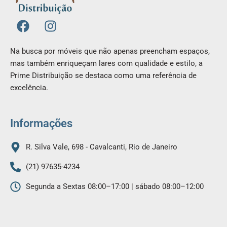
F
I
a
n
c
s
Na busca por móveis que não apenas preencham espaços,
e
t
mas também enriqueçam lares com qualidade e estilo, a
b
a
Prime Distribuição se destaca como uma referência de
o
g
excelência.
o
r
k
a
m
Informações
R. Silva Vale, 698 - Cavalcanti, Rio de Janeiro
(21) 97635-4234
Segunda a Sextas 08:00–17:00 | sábado 08:00–12:00